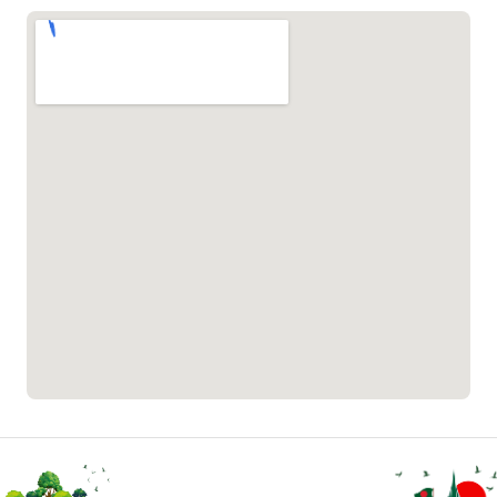
১০৯৮
শিশু সহায়তা লাইন
১৬১০৯
বাংলাদেশ কর্মচারী কল্যাণ বোর্ড হটলাইন
০১৯০৮৮৮৮৮৮৮
মাদকদ্রব্য নিয়ন্ত্রণ হটলাইন
১৬১১৩
জরুরী অভ্যন্তরীণ নৌ-পরিবহন হটলাইন