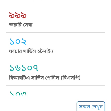
৯৯৯
জরুরি সেবা
১০২
ফায়ার সার্ভিস হটলাইন
১৬১০৭
বিআরটিএ সার্ভিস পোর্টাল (বিএসপি)
১০৩
সুপ্রীম কোর্ট হেল্পলাইন
সকল দেখুন