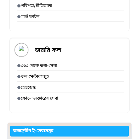
পরিপত্র/নীতিমালা
গার্ড ফাইল
জরূরি কল
৩৩৩ থেকে তথ্য-সেবা
কল সেন্টারসমূহ
হেল্পডেস্ক
ফোনে ডাক্তারের সেবা
অভ্যন্তরীণ ই-সেবাসমূহ