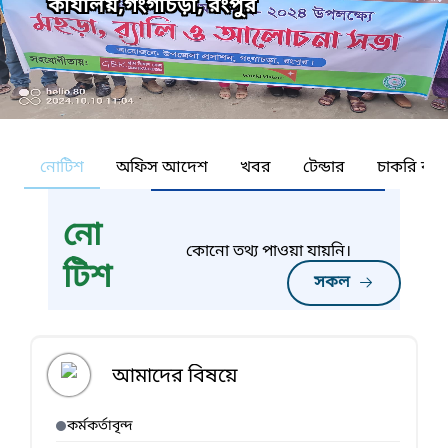
কার্যালয়,গংগাচড়া, রংপুর
নোটিশ
অফিস আদেশ
খবর
টেন্ডার
চাকরি কর্ন
নো
কোনো তথ্য পাওয়া যায়নি।
টিশ
সকল
আমাদের বিষয়ে
কর্মকর্তাবৃন্দ