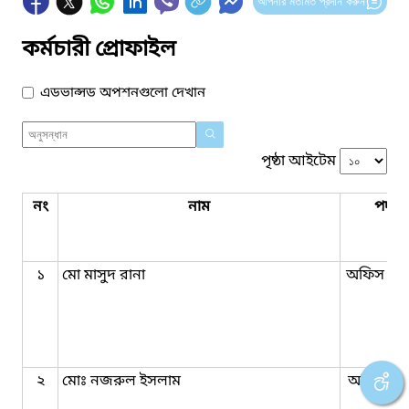
আপনার মতামত প্রদান করুন
কর্মচারী প্রোফাইল
এডভান্সড অপশনগুলো দেখান
পৃষ্ঠা আইটেম
নং
নাম
পদবি
১
মো মাসুদ রানা
অফিস সহ
২
মোঃ নজরুল ইসলাম
অফিস সহ